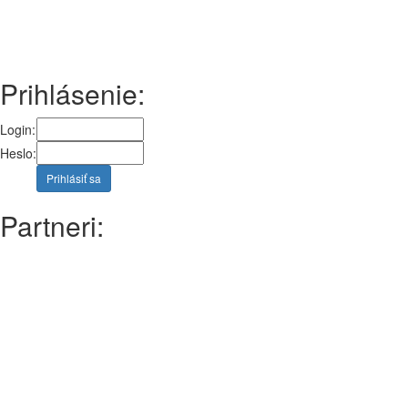
Prihlásenie:
Login:
Heslo:
Prihlásiť sa
Partneri: