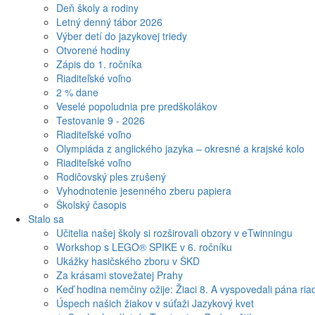
Deň školy a rodiny
Letný denný tábor 2026
Výber detí do jazykovej triedy
Otvorené hodiny
Zápis do 1. ročníka
Riaditeľské voľno
2 % dane
Veselé popoludnia pre predškolákov
Testovanie 9 - 2026
Riaditeľské voľno
Olympiáda z anglického jazyka – okresné a krajské kolo
Riaditeľské voľno
Rodičovský ples zrušený
Vyhodnotenie jesenného zberu papiera
Školský časopis
Stalo sa
Učitelia našej školy si rozširovali obzory v eTwinningu
Workshop s LEGO® SPIKE v 6. ročníku
Ukážky hasičského zboru v ŠKD
Za krásami stovežatej Prahy
Keď hodina nemčiny ožije: Žiaci 8. A vyspovedali pána riad
Úspech našich žiakov v súťaži Jazykový kvet