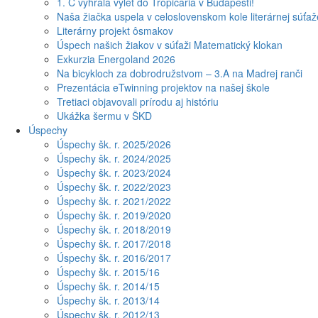
1. C vyhrala výlet do Tropicaria v Budapešti!
Naša žiačka uspela v celoslovenskom kole literárnej súťa
Literárny projekt ôsmakov
Úspech našich žiakov v súťaži Matematický klokan
Exkurzia Energoland 2026
Na bicykloch za dobrodružstvom – 3.A na Madrej ranči
Prezentácia eTwinning projektov na našej škole
Tretiaci objavovali prírodu aj históriu
Ukážka šermu v ŠKD
Úspechy
Úspechy šk. r. 2025/2026
Úspechy šk. r. 2024/2025
Úspechy šk. r. 2023/2024
Úspechy šk. r. 2022/2023
Úspechy šk. r. 2021/2022
Úspechy šk. r. 2019/2020
Úspechy šk. r. 2018/2019
Úspechy šk. r. 2017/2018
Úspechy šk. r. 2016/2017
Úspechy šk. r. 2015/16
Úspechy šk. r. 2014/15
Úspechy šk. r. 2013/14
Úspechy šk. r. 2012/13