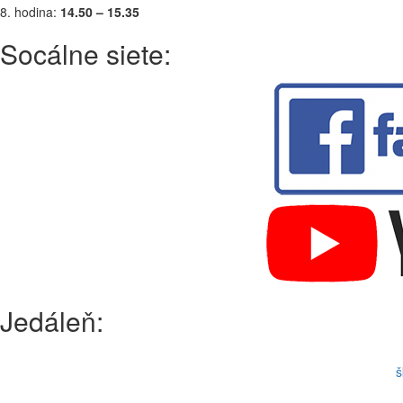
8. hodina:
14.50 – 15.35
Socálne siete:
Jedáleň:
š