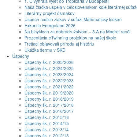
1. C vyhrala výlet do Tropicaria v Budapešti!
Naša žiačka uspela v celoslovenskom kole literárnej súťa
Literárny projekt ôsmakov
Úspech našich žiakov v súťaži Matematický klokan
Exkurzia Energoland 2026
Na bicykloch za dobrodružstvom – 3.A na Madrej ranči
Prezentácia eTwinning projektov na našej škole
Tretiaci objavovali prírodu aj históriu
Ukážka šermu v ŠKD
Úspechy
Úspechy šk. r. 2025/2026
Úspechy šk. r. 2024/2025
Úspechy šk. r. 2023/2024
Úspechy šk. r. 2022/2023
Úspechy šk. r. 2021/2022
Úspechy šk. r. 2019/2020
Úspechy šk. r. 2018/2019
Úspechy šk. r. 2017/2018
Úspechy šk. r. 2016/2017
Úspechy šk. r. 2015/16
Úspechy šk. r. 2014/15
Úspechy šk. r. 2013/14
Úspechy šk. r. 2012/13