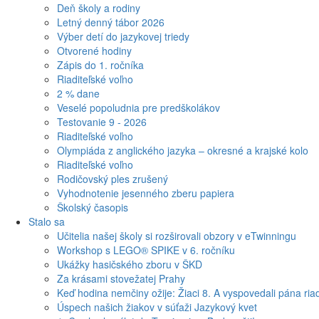
Deň školy a rodiny
Letný denný tábor 2026
Výber detí do jazykovej triedy
Otvorené hodiny
Zápis do 1. ročníka
Riaditeľské voľno
2 % dane
Veselé popoludnia pre predškolákov
Testovanie 9 - 2026
Riaditeľské voľno
Olympiáda z anglického jazyka – okresné a krajské kolo
Riaditeľské voľno
Rodičovský ples zrušený
Vyhodnotenie jesenného zberu papiera
Školský časopis
Stalo sa
Učitelia našej školy si rozširovali obzory v eTwinningu
Workshop s LEGO® SPIKE v 6. ročníku
Ukážky hasičského zboru v ŠKD
Za krásami stovežatej Prahy
Keď hodina nemčiny ožije: Žiaci 8. A vyspovedali pána riad
Úspech našich žiakov v súťaži Jazykový kvet