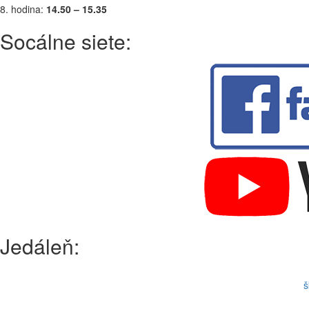
8. hodina:
14.50 – 15.35
Socálne siete:
Jedáleň:
š