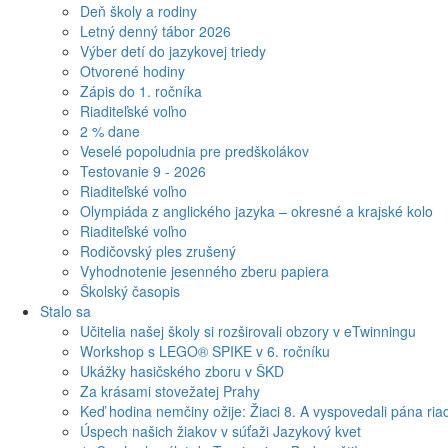
Deň školy a rodiny
Letný denný tábor 2026
Výber detí do jazykovej triedy
Otvorené hodiny
Zápis do 1. ročníka
Riaditeľské voľno
2 % dane
Veselé popoludnia pre predškolákov
Testovanie 9 - 2026
Riaditeľské voľno
Olympiáda z anglického jazyka – okresné a krajské kolo
Riaditeľské voľno
Rodičovský ples zrušený
Vyhodnotenie jesenného zberu papiera
Školský časopis
Stalo sa
Učitelia našej školy si rozširovali obzory v eTwinningu
Workshop s LEGO® SPIKE v 6. ročníku
Ukážky hasičského zboru v ŠKD
Za krásami stovežatej Prahy
Keď hodina nemčiny ožije: Žiaci 8. A vyspovedali pána riad
Úspech našich žiakov v súťaži Jazykový kvet