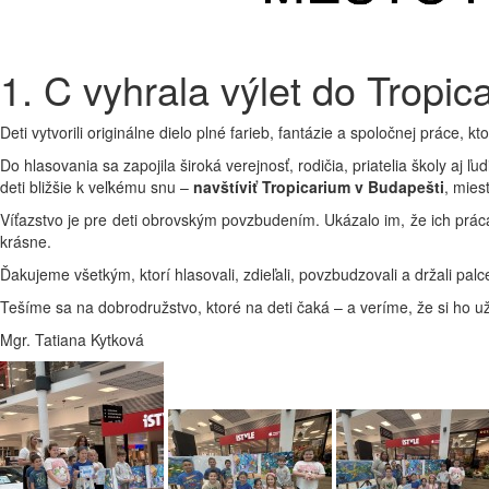
1. C vyhrala výlet do Tropic
Deti vytvorili originálne dielo plné farieb, fantázie a spoločnej práce, kt
Do hlasovania sa zapojila široká verejnosť, rodičia, priatelia školy aj 
deti bližšie k veľkému snu –
navštíviť Tropicarium v Budapešti
, mies
Víťazstvo je pre deti obrovským povzbudením. Ukázalo im, že ich prác
krásne.
Ďakujeme všetkým, ktorí hlasovali, zdieľali, povzbudzovali a držali pal
Tešíme sa na dobrodružstvo, ktoré na deti čaká – a veríme, že si ho už
Mgr. Tatiana Kytková