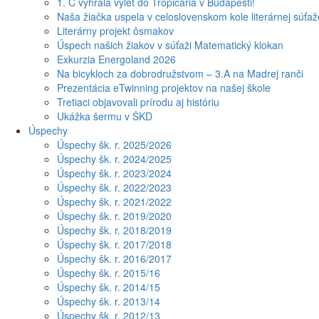
1. C vyhrala výlet do Tropicaria v Budapešti!
Naša žiačka uspela v celoslovenskom kole literárnej súťa
Literárny projekt ôsmakov
Úspech našich žiakov v súťaži Matematický klokan
Exkurzia Energoland 2026
Na bicykloch za dobrodružstvom – 3.A na Madrej ranči
Prezentácia eTwinning projektov na našej škole
Tretiaci objavovali prírodu aj históriu
Ukážka šermu v ŠKD
Úspechy
Úspechy šk. r. 2025/2026
Úspechy šk. r. 2024/2025
Úspechy šk. r. 2023/2024
Úspechy šk. r. 2022/2023
Úspechy šk. r. 2021/2022
Úspechy šk. r. 2019/2020
Úspechy šk. r. 2018/2019
Úspechy šk. r. 2017/2018
Úspechy šk. r. 2016/2017
Úspechy šk. r. 2015/16
Úspechy šk. r. 2014/15
Úspechy šk. r. 2013/14
Úspechy šk. r. 2012/13