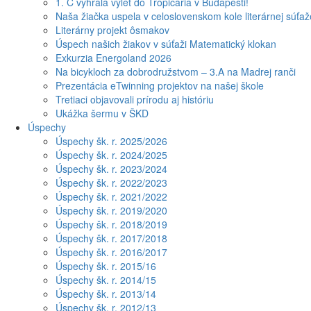
1. C vyhrala výlet do Tropicaria v Budapešti!
Naša žiačka uspela v celoslovenskom kole literárnej súťa
Literárny projekt ôsmakov
Úspech našich žiakov v súťaži Matematický klokan
Exkurzia Energoland 2026
Na bicykloch za dobrodružstvom – 3.A na Madrej ranči
Prezentácia eTwinning projektov na našej škole
Tretiaci objavovali prírodu aj históriu
Ukážka šermu v ŠKD
Úspechy
Úspechy šk. r. 2025/2026
Úspechy šk. r. 2024/2025
Úspechy šk. r. 2023/2024
Úspechy šk. r. 2022/2023
Úspechy šk. r. 2021/2022
Úspechy šk. r. 2019/2020
Úspechy šk. r. 2018/2019
Úspechy šk. r. 2017/2018
Úspechy šk. r. 2016/2017
Úspechy šk. r. 2015/16
Úspechy šk. r. 2014/15
Úspechy šk. r. 2013/14
Úspechy šk. r. 2012/13