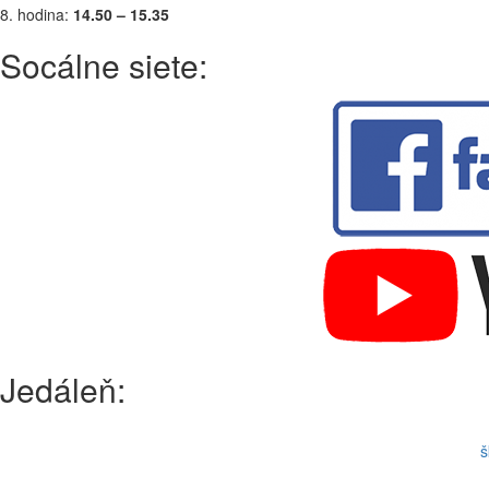
8. hodina:
14.50 – 15.35
Socálne siete:
Jedáleň:
š