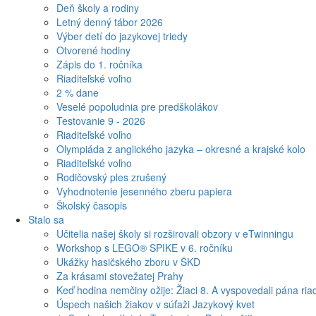
Deň školy a rodiny
Letný denný tábor 2026
Výber detí do jazykovej triedy
Otvorené hodiny
Zápis do 1. ročníka
Riaditeľské voľno
2 % dane
Veselé popoludnia pre predškolákov
Testovanie 9 - 2026
Riaditeľské voľno
Olympiáda z anglického jazyka – okresné a krajské kolo
Riaditeľské voľno
Rodičovský ples zrušený
Vyhodnotenie jesenného zberu papiera
Školský časopis
Stalo sa
Učitelia našej školy si rozširovali obzory v eTwinningu
Workshop s LEGO® SPIKE v 6. ročníku
Ukážky hasičského zboru v ŠKD
Za krásami stovežatej Prahy
Keď hodina nemčiny ožije: Žiaci 8. A vyspovedali pána riad
Úspech našich žiakov v súťaži Jazykový kvet