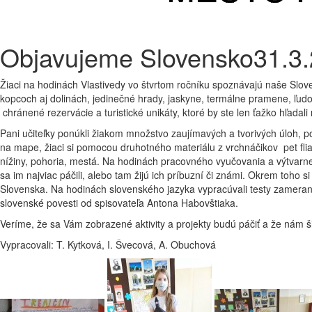
Objavujeme Slovensko
31.3
Žiaci na hodinách Vlastivedy vo štvrtom ročníku spoznávajú naše Slov
kopcoch aj dolinách, jedinečné hrady, jaskyne, termálne pramene, ľudo
chránené rezervácie a turistické unikáty, ktoré by ste len ťažko hľadali
Pani učiteľky ponúkli žiakom množstvo zaujímavých a tvorivých úloh, pom
na mape, žiaci si pomocou druhotného materiálu z vrchnáčikov pet fliaš 
nížiny, pohoria, mestá. Na hodinách pracovného vyučovania a výtvarnej 
sa im najviac páčili, alebo tam žijú ich príbuzní či známi. Okrem toho s
Slovenska. Na hodinách slovenského jazyka vypracúvali testy zamerané n
slovenské povesti od spisovateľa Antona Habovštiaka.
Veríme, že sa Vám zobrazené aktivity a projekty budú páčiť a že nám šik
Vypracovali: T. Kytková, I. Švecová, A. Obuchová