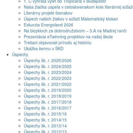
1. C vyhrala výlet do Tropicaria v Budapešti!
Naša žiačka uspela v celoslovenskom kole literárnej súťa
Literárny projekt ôsmakov
Úspech našich žiakov v súťaži Matematický klokan
Exkurzia Energoland 2026
Na bicykloch za dobrodružstvom – 3.A na Madrej ranči
Prezentácia eTwinning projektov na našej škole
Tretiaci objavovali prírodu aj históriu
Ukážka šermu v ŠKD
Úspechy
Úspechy šk. r. 2025/2026
Úspechy šk. r. 2024/2025
Úspechy šk. r. 2023/2024
Úspechy šk. r. 2022/2023
Úspechy šk. r. 2021/2022
Úspechy šk. r. 2019/2020
Úspechy šk. r. 2018/2019
Úspechy šk. r. 2017/2018
Úspechy šk. r. 2016/2017
Úspechy šk. r. 2015/16
Úspechy šk. r. 2014/15
Úspechy šk. r. 2013/14
Úspechy šk. r. 2012/13