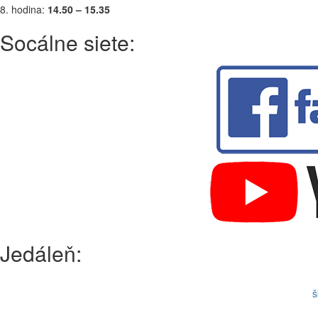
8. hodina:
14.50 – 15.35
Socálne siete:
Jedáleň:
š