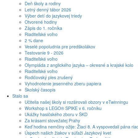
Deň školy a rodiny
Letný denný tábor 2026
Výber detí do jazykovej triedy
Otvorené hodiny
Zápis do 1. ročníka
Riaditeľské voľno
2 % dane
Veselé popoludnia pre predškolákov
Testovanie 9 - 2026
Riaditeľské voľno
Olympiáda z anglického jazyka – okresné a krajské kolo
Riaditeľské voľno
Rodičovský ples zrušený
Vyhodnotenie jesenného zberu papiera
Školský časopis
Stalo sa
Učitelia našej školy si rozširovali obzory v eTwinningu
Workshop s LEGO® SPIKE v 6. ročníku
Ukážky hasičského zboru v ŠKD
Za krásami stovežatej Prahy
Keď hodina nemčiny ožije: Žiaci 8. A vyspovedali pána riad
Úspech našich žiakov v súťaži Jazykový kvet