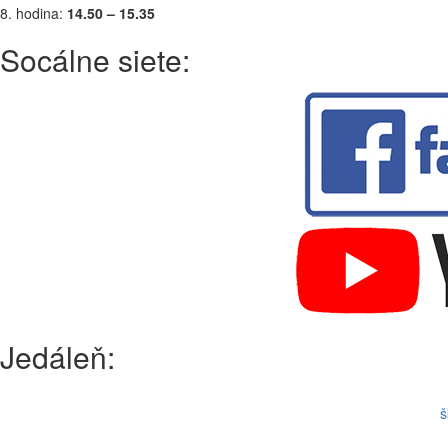
8. hodina:
14.50 – 15.35
Socálne siete:
Jedáleň:
š