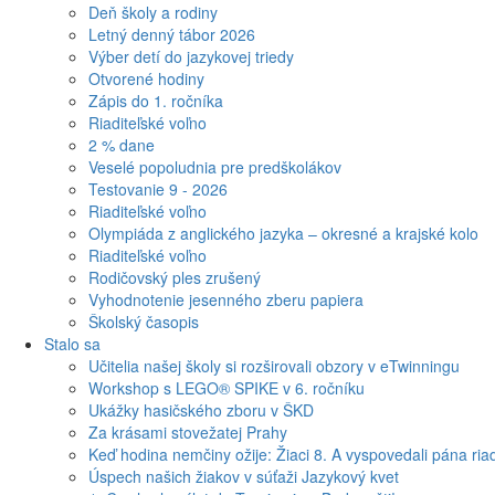
Deň školy a rodiny
Letný denný tábor 2026
Výber detí do jazykovej triedy
Otvorené hodiny
Zápis do 1. ročníka
Riaditeľské voľno
2 % dane
Veselé popoludnia pre predškolákov
Testovanie 9 - 2026
Riaditeľské voľno
Olympiáda z anglického jazyka – okresné a krajské kolo
Riaditeľské voľno
Rodičovský ples zrušený
Vyhodnotenie jesenného zberu papiera
Školský časopis
Stalo sa
Učitelia našej školy si rozširovali obzory v eTwinningu
Workshop s LEGO® SPIKE v 6. ročníku
Ukážky hasičského zboru v ŠKD
Za krásami stovežatej Prahy
Keď hodina nemčiny ožije: Žiaci 8. A vyspovedali pána riad
Úspech našich žiakov v súťaži Jazykový kvet