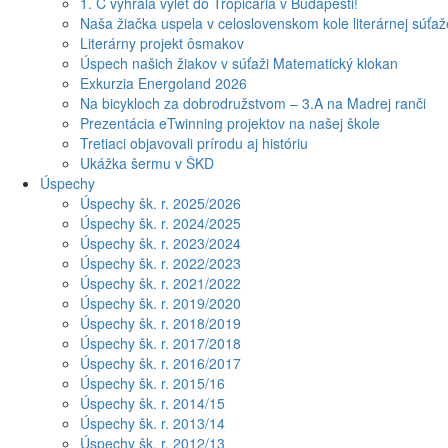
1. C vyhrala výlet do Tropicaria v Budapešti!
Naša žiačka uspela v celoslovenskom kole literárnej súťa
Literárny projekt ôsmakov
Úspech našich žiakov v súťaži Matematický klokan
Exkurzia Energoland 2026
Na bicykloch za dobrodružstvom – 3.A na Madrej ranči
Prezentácia eTwinning projektov na našej škole
Tretiaci objavovali prírodu aj históriu
Ukážka šermu v ŠKD
Úspechy
Úspechy šk. r. 2025/2026
Úspechy šk. r. 2024/2025
Úspechy šk. r. 2023/2024
Úspechy šk. r. 2022/2023
Úspechy šk. r. 2021/2022
Úspechy šk. r. 2019/2020
Úspechy šk. r. 2018/2019
Úspechy šk. r. 2017/2018
Úspechy šk. r. 2016/2017
Úspechy šk. r. 2015/16
Úspechy šk. r. 2014/15
Úspechy šk. r. 2013/14
Úspechy šk. r. 2012/13