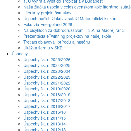
1. C vyhrala výlet do Tropicaria v Budapešti!
Naša žiačka uspela v celoslovenskom kole literárnej súťa
Literárny projekt ôsmakov
Úspech našich žiakov v súťaži Matematický klokan
Exkurzia Energoland 2026
Na bicykloch za dobrodružstvom – 3.A na Madrej ranči
Prezentácia eTwinning projektov na našej škole
Tretiaci objavovali prírodu aj históriu
Ukážka šermu v ŠKD
Úspechy
Úspechy šk. r. 2025/2026
Úspechy šk. r. 2024/2025
Úspechy šk. r. 2023/2024
Úspechy šk. r. 2022/2023
Úspechy šk. r. 2021/2022
Úspechy šk. r. 2019/2020
Úspechy šk. r. 2018/2019
Úspechy šk. r. 2017/2018
Úspechy šk. r. 2016/2017
Úspechy šk. r. 2015/16
Úspechy šk. r. 2014/15
Úspechy šk. r. 2013/14
Úspechy šk. r. 2012/13