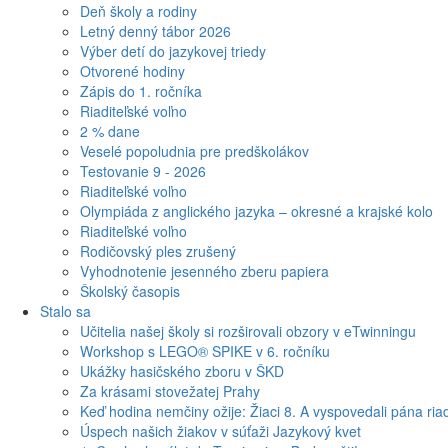
Deň školy a rodiny
Letný denný tábor 2026
Výber detí do jazykovej triedy
Otvorené hodiny
Zápis do 1. ročníka
Riaditeľské voľno
2 % dane
Veselé popoludnia pre predškolákov
Testovanie 9 - 2026
Riaditeľské voľno
Olympiáda z anglického jazyka – okresné a krajské kolo
Riaditeľské voľno
Rodičovský ples zrušený
Vyhodnotenie jesenného zberu papiera
Školský časopis
Stalo sa
Učitelia našej školy si rozširovali obzory v eTwinningu
Workshop s LEGO® SPIKE v 6. ročníku
Ukážky hasičského zboru v ŠKD
Za krásami stovežatej Prahy
Keď hodina nemčiny ožije: Žiaci 8. A vyspovedali pána riad
Úspech našich žiakov v súťaži Jazykový kvet