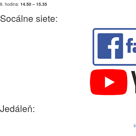
8. hodina:
14.50 – 15.35
Socálne siete:
Jedáleň:
š