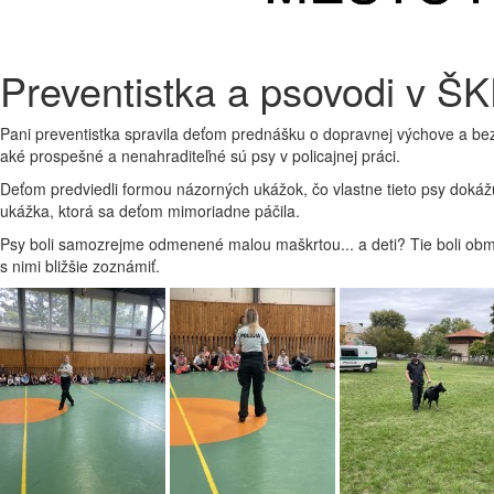
Preventistka a psovodi v Š
Pani preventistka spravila deťom prednášku o dopravnej výchove a be
aké prospešné a nenahraditeľné sú psy v policajnej práci.
Deťom predviedli formou názorných ukážok, čo vlastne tieto psy dokáž
ukážka, ktorá sa deťom mimoriadne páčila.
Psy boli samozrejme odmenené malou maškrtou... a deti? Tie boli obmen
s nimi bližšie zoznámiť.