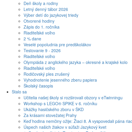
Deň školy a rodiny
Letný denný tábor 2026
Výber detí do jazykovej triedy
Otvorené hodiny
Zápis do 1. ročníka
Riaditeľské voľno
2 % dane
Veselé popoludnia pre predškolákov
Testovanie 9 - 2026
Riaditeľské voľno
Olympiáda z anglického jazyka – okresné a krajské kolo
Riaditeľské voľno
Rodičovský ples zrušený
Vyhodnotenie jesenného zberu papiera
Školský časopis
Stalo sa
Učitelia našej školy si rozširovali obzory v eTwinningu
Workshop s LEGO® SPIKE v 6. ročníku
Ukážky hasičského zboru v ŠKD
Za krásami stovežatej Prahy
Keď hodina nemčiny ožije: Žiaci 8. A vyspovedali pána riad
Úspech našich žiakov v súťaži Jazykový kvet