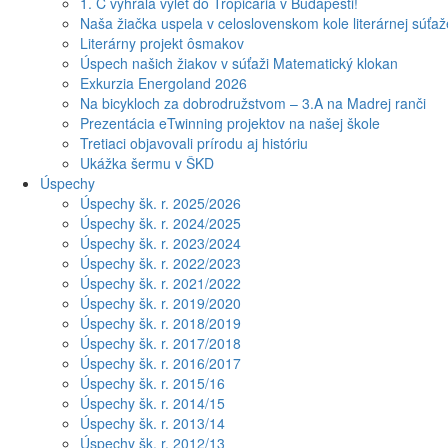
1. C vyhrala výlet do Tropicaria v Budapešti!
Naša žiačka uspela v celoslovenskom kole literárnej súťa
Literárny projekt ôsmakov
Úspech našich žiakov v súťaži Matematický klokan
Exkurzia Energoland 2026
Na bicykloch za dobrodružstvom – 3.A na Madrej ranči
Prezentácia eTwinning projektov na našej škole
Tretiaci objavovali prírodu aj históriu
Ukážka šermu v ŠKD
Úspechy
Úspechy šk. r. 2025/2026
Úspechy šk. r. 2024/2025
Úspechy šk. r. 2023/2024
Úspechy šk. r. 2022/2023
Úspechy šk. r. 2021/2022
Úspechy šk. r. 2019/2020
Úspechy šk. r. 2018/2019
Úspechy šk. r. 2017/2018
Úspechy šk. r. 2016/2017
Úspechy šk. r. 2015/16
Úspechy šk. r. 2014/15
Úspechy šk. r. 2013/14
Úspechy šk. r. 2012/13