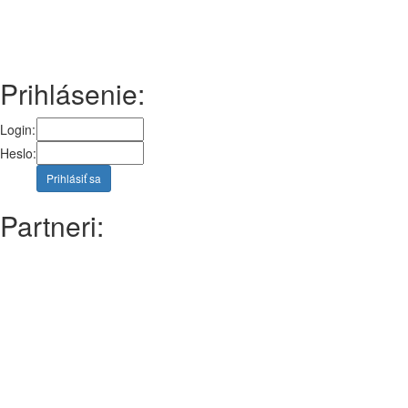
Prihlásenie:
Login:
Heslo:
Prihlásiť sa
Partneri: