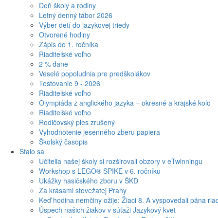
Deň školy a rodiny
Letný denný tábor 2026
Výber detí do jazykovej triedy
Otvorené hodiny
Zápis do 1. ročníka
Riaditeľské voľno
2 % dane
Veselé popoludnia pre predškolákov
Testovanie 9 - 2026
Riaditeľské voľno
Olympiáda z anglického jazyka – okresné a krajské kolo
Riaditeľské voľno
Rodičovský ples zrušený
Vyhodnotenie jesenného zberu papiera
Školský časopis
Stalo sa
Učitelia našej školy si rozširovali obzory v eTwinningu
Workshop s LEGO® SPIKE v 6. ročníku
Ukážky hasičského zboru v ŠKD
Za krásami stovežatej Prahy
Keď hodina nemčiny ožije: Žiaci 8. A vyspovedali pána riad
Úspech našich žiakov v súťaži Jazykový kvet