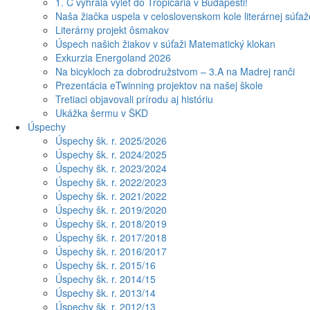
1. C vyhrala výlet do Tropicaria v Budapešti!
Naša žiačka uspela v celoslovenskom kole literárnej súťa
Literárny projekt ôsmakov
Úspech našich žiakov v súťaži Matematický klokan
Exkurzia Energoland 2026
Na bicykloch za dobrodružstvom – 3.A na Madrej ranči
Prezentácia eTwinning projektov na našej škole
Tretiaci objavovali prírodu aj históriu
Ukážka šermu v ŠKD
Úspechy
Úspechy šk. r. 2025/2026
Úspechy šk. r. 2024/2025
Úspechy šk. r. 2023/2024
Úspechy šk. r. 2022/2023
Úspechy šk. r. 2021/2022
Úspechy šk. r. 2019/2020
Úspechy šk. r. 2018/2019
Úspechy šk. r. 2017/2018
Úspechy šk. r. 2016/2017
Úspechy šk. r. 2015/16
Úspechy šk. r. 2014/15
Úspechy šk. r. 2013/14
Úspechy šk. r. 2012/13