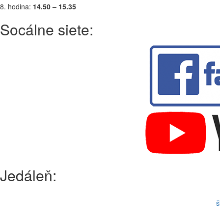
8. hodina:
14.50 – 15.35
Socálne siete:
Jedáleň:
š