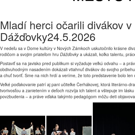
Mladí herci očarili divákov 
Dážďovky
24.5.2026
V nedeľu sa v Dome kultúry v Nových Zámkoch uskutočnilo krásne divade
rodičom a svojim priateľom hru
Dážďovky
a ukázali, koľko talentu, pr
Postaviť sa na javisko pred publikum si vyžaduje veľkú odvahu – a práv
obdivuhodným nasadením dokázali vtiahnuť divákov do svojho príbehu. P
a chuť tvoriť. Sme na nich hrdí a veríme, že toto predstavenie bolo len
Veľké poďakovanie patrí aj pani učiteľke Čerhákovej, ktorá literárno-
tvorivosťou a zanietením v deťoch rozvíja ich talent a vštepuje im l
povzbudenia – a práve vďaka takýmto pedagógom môžu deti objavovať svo