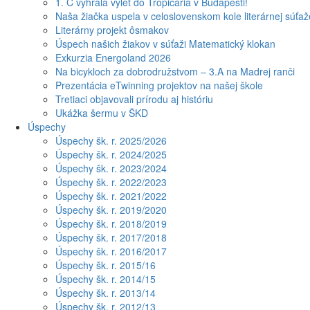
1. C vyhrala výlet do Tropicaria v Budapešti!
Naša žiačka uspela v celoslovenskom kole literárnej súťa
Literárny projekt ôsmakov
Úspech našich žiakov v súťaži Matematický klokan
Exkurzia Energoland 2026
Na bicykloch za dobrodružstvom – 3.A na Madrej ranči
Prezentácia eTwinning projektov na našej škole
Tretiaci objavovali prírodu aj históriu
Ukážka šermu v ŠKD
Úspechy
Úspechy šk. r. 2025/2026
Úspechy šk. r. 2024/2025
Úspechy šk. r. 2023/2024
Úspechy šk. r. 2022/2023
Úspechy šk. r. 2021/2022
Úspechy šk. r. 2019/2020
Úspechy šk. r. 2018/2019
Úspechy šk. r. 2017/2018
Úspechy šk. r. 2016/2017
Úspechy šk. r. 2015/16
Úspechy šk. r. 2014/15
Úspechy šk. r. 2013/14
Úspechy šk. r. 2012/13