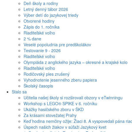
Deň školy a rodiny
Letný denný tábor 2026
Výber detí do jazykovej triedy
Otvorené hodiny
Zápis do 1. ročníka
Riaditeľské voľno
2 % dane
Veselé popoludnia pre predškolákov
Testovanie 9 - 2026
Riaditeľské voľno
Olympiáda z anglického jazyka – okresné a krajské kolo
Riaditeľské voľno
Rodičovský ples zrušený
Vyhodnotenie jesenného zberu papiera
Školský časopis
Stalo sa
Učitelia našej školy si rozširovali obzory v eTwinningu
Workshop s LEGO® SPIKE v 6. ročníku
Ukážky hasičského zboru v ŠKD
Za krásami stovežatej Prahy
Keď hodina nemčiny ožije: Žiaci 8. A vyspovedali pána riad
Úspech našich žiakov v súťaži Jazykový kvet