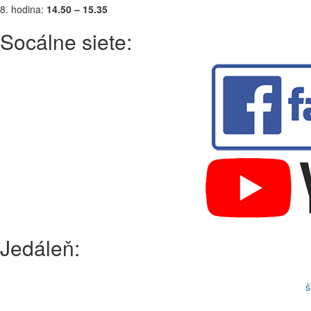
8. hodina:
14.50 – 15.35
Socálne siete:
Jedáleň:
š