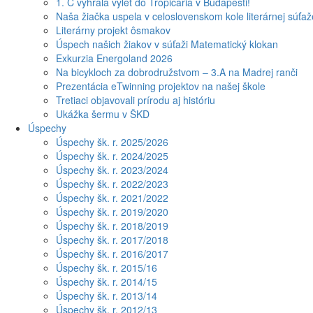
1. C vyhrala výlet do Tropicaria v Budapešti!
Naša žiačka uspela v celoslovenskom kole literárnej súťa
Literárny projekt ôsmakov
Úspech našich žiakov v súťaži Matematický klokan
Exkurzia Energoland 2026
Na bicykloch za dobrodružstvom – 3.A na Madrej ranči
Prezentácia eTwinning projektov na našej škole
Tretiaci objavovali prírodu aj históriu
Ukážka šermu v ŠKD
Úspechy
Úspechy šk. r. 2025/2026
Úspechy šk. r. 2024/2025
Úspechy šk. r. 2023/2024
Úspechy šk. r. 2022/2023
Úspechy šk. r. 2021/2022
Úspechy šk. r. 2019/2020
Úspechy šk. r. 2018/2019
Úspechy šk. r. 2017/2018
Úspechy šk. r. 2016/2017
Úspechy šk. r. 2015/16
Úspechy šk. r. 2014/15
Úspechy šk. r. 2013/14
Úspechy šk. r. 2012/13