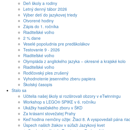
Deň školy a rodiny
Letný denný tábor 2026
Výber detí do jazykovej triedy
Otvorené hodiny
Zápis do 1. ročníka
Riaditeľské voľno
2 % dane
Veselé popoludnia pre predškolákov
Testovanie 9 - 2026
Riaditeľské voľno
Olympiáda z anglického jazyka – okresné a krajské kolo
Riaditeľské voľno
Rodičovský ples zrušený
Vyhodnotenie jesenného zberu papiera
Školský časopis
Stalo sa
Učitelia našej školy si rozširovali obzory v eTwinningu
Workshop s LEGO® SPIKE v 6. ročníku
Ukážky hasičského zboru v ŠKD
Za krásami stovežatej Prahy
Keď hodina nemčiny ožije: Žiaci 8. A vyspovedali pána riad
Úspech našich žiakov v súťaži Jazykový kvet