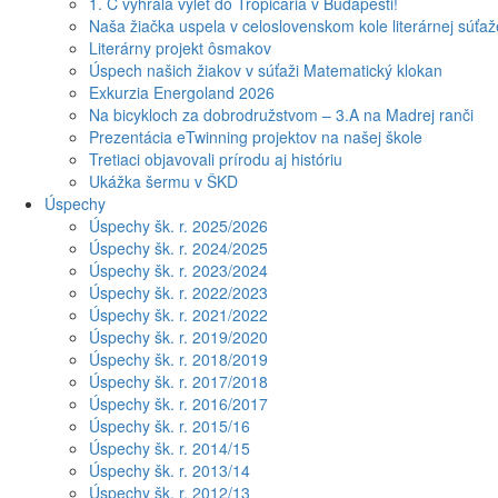
1. C vyhrala výlet do Tropicaria v Budapešti!
Naša žiačka uspela v celoslovenskom kole literárnej súťa
Literárny projekt ôsmakov
Úspech našich žiakov v súťaži Matematický klokan
Exkurzia Energoland 2026
Na bicykloch za dobrodružstvom – 3.A na Madrej ranči
Prezentácia eTwinning projektov na našej škole
Tretiaci objavovali prírodu aj históriu
Ukážka šermu v ŠKD
Úspechy
Úspechy šk. r. 2025/2026
Úspechy šk. r. 2024/2025
Úspechy šk. r. 2023/2024
Úspechy šk. r. 2022/2023
Úspechy šk. r. 2021/2022
Úspechy šk. r. 2019/2020
Úspechy šk. r. 2018/2019
Úspechy šk. r. 2017/2018
Úspechy šk. r. 2016/2017
Úspechy šk. r. 2015/16
Úspechy šk. r. 2014/15
Úspechy šk. r. 2013/14
Úspechy šk. r. 2012/13