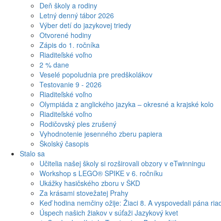
Deň školy a rodiny
Letný denný tábor 2026
Výber detí do jazykovej triedy
Otvorené hodiny
Zápis do 1. ročníka
Riaditeľské voľno
2 % dane
Veselé popoludnia pre predškolákov
Testovanie 9 - 2026
Riaditeľské voľno
Olympiáda z anglického jazyka – okresné a krajské kolo
Riaditeľské voľno
Rodičovský ples zrušený
Vyhodnotenie jesenného zberu papiera
Školský časopis
Stalo sa
Učitelia našej školy si rozširovali obzory v eTwinningu
Workshop s LEGO® SPIKE v 6. ročníku
Ukážky hasičského zboru v ŠKD
Za krásami stovežatej Prahy
Keď hodina nemčiny ožije: Žiaci 8. A vyspovedali pána riad
Úspech našich žiakov v súťaži Jazykový kvet