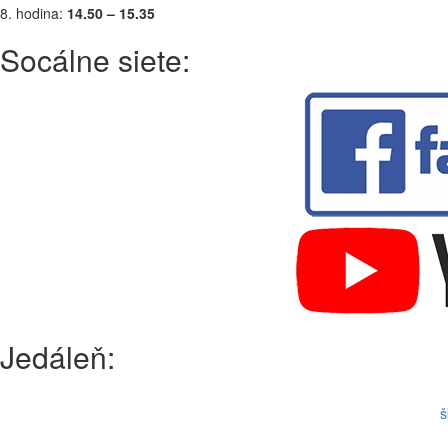
8. hodina:
14.50 – 15.35
Socálne siete:
Jedáleň:
š