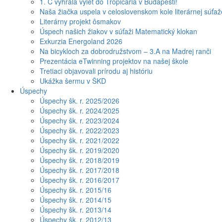
1. C vyhrala výlet do Tropicaria v Budapešti!
Naša žiačka uspela v celoslovenskom kole literárnej súťa
Literárny projekt ôsmakov
Úspech našich žiakov v súťaži Matematický klokan
Exkurzia Energoland 2026
Na bicykloch za dobrodružstvom – 3.A na Madrej ranči
Prezentácia eTwinning projektov na našej škole
Tretiaci objavovali prírodu aj históriu
Ukážka šermu v ŠKD
Úspechy
Úspechy šk. r. 2025/2026
Úspechy šk. r. 2024/2025
Úspechy šk. r. 2023/2024
Úspechy šk. r. 2022/2023
Úspechy šk. r. 2021/2022
Úspechy šk. r. 2019/2020
Úspechy šk. r. 2018/2019
Úspechy šk. r. 2017/2018
Úspechy šk. r. 2016/2017
Úspechy šk. r. 2015/16
Úspechy šk. r. 2014/15
Úspechy šk. r. 2013/14
Úspechy šk. r. 2012/13