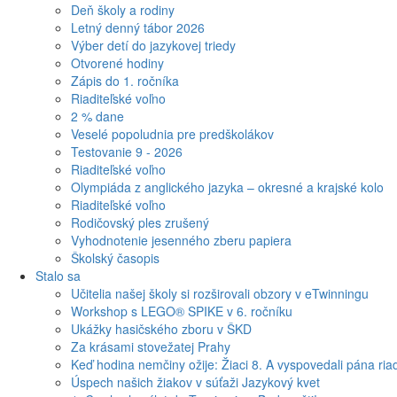
Deň školy a rodiny
Letný denný tábor 2026
Výber detí do jazykovej triedy
Otvorené hodiny
Zápis do 1. ročníka
Riaditeľské voľno
2 % dane
Veselé popoludnia pre predškolákov
Testovanie 9 - 2026
Riaditeľské voľno
Olympiáda z anglického jazyka – okresné a krajské kolo
Riaditeľské voľno
Rodičovský ples zrušený
Vyhodnotenie jesenného zberu papiera
Školský časopis
Stalo sa
Učitelia našej školy si rozširovali obzory v eTwinningu
Workshop s LEGO® SPIKE v 6. ročníku
Ukážky hasičského zboru v ŠKD
Za krásami stovežatej Prahy
Keď hodina nemčiny ožije: Žiaci 8. A vyspovedali pána riad
Úspech našich žiakov v súťaži Jazykový kvet