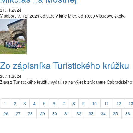
21.11.2024
V sobotu 7. 12. 2024 od 9.30 v kine Mier, od 10.00 v budove školy.
Zo zápisníka Turistického krúžku
20.11.2024
Žiaci z Turistického krúžku vydali sa na výlet k zrúcanine Čabradského
1
2
3
4
5
6
7
8
9
10
11
12
1
26
27
28
29
30
31
32
33
34
35
36