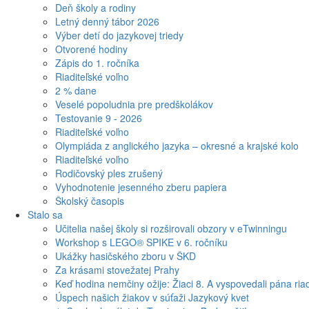
Deň školy a rodiny
Letný denný tábor 2026
Výber detí do jazykovej triedy
Otvorené hodiny
Zápis do 1. ročníka
Riaditeľské voľno
2 % dane
Veselé popoludnia pre predškolákov
Testovanie 9 - 2026
Riaditeľské voľno
Olympiáda z anglického jazyka – okresné a krajské kolo
Riaditeľské voľno
Rodičovský ples zrušený
Vyhodnotenie jesenného zberu papiera
Školský časopis
Stalo sa
Učitelia našej školy si rozširovali obzory v eTwinningu
Workshop s LEGO® SPIKE v 6. ročníku
Ukážky hasičského zboru v ŠKD
Za krásami stovežatej Prahy
Keď hodina nemčiny ožije: Žiaci 8. A vyspovedali pána riad
Úspech našich žiakov v súťaži Jazykový kvet