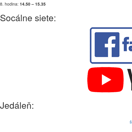
8. hodina:
14.50 – 15.35
Socálne siete:
Jedáleň:
š