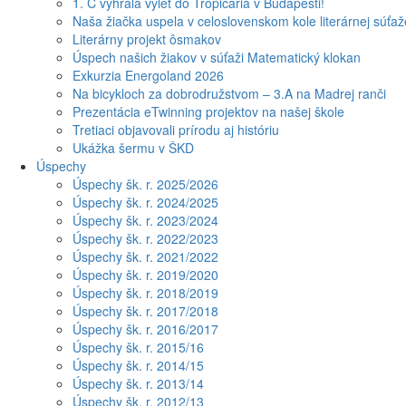
1. C vyhrala výlet do Tropicaria v Budapešti!
Naša žiačka uspela v celoslovenskom kole literárnej súťa
Literárny projekt ôsmakov
Úspech našich žiakov v súťaži Matematický klokan
Exkurzia Energoland 2026
Na bicykloch za dobrodružstvom – 3.A na Madrej ranči
Prezentácia eTwinning projektov na našej škole
Tretiaci objavovali prírodu aj históriu
Ukážka šermu v ŠKD
Úspechy
Úspechy šk. r. 2025/2026
Úspechy šk. r. 2024/2025
Úspechy šk. r. 2023/2024
Úspechy šk. r. 2022/2023
Úspechy šk. r. 2021/2022
Úspechy šk. r. 2019/2020
Úspechy šk. r. 2018/2019
Úspechy šk. r. 2017/2018
Úspechy šk. r. 2016/2017
Úspechy šk. r. 2015/16
Úspechy šk. r. 2014/15
Úspechy šk. r. 2013/14
Úspechy šk. r. 2012/13