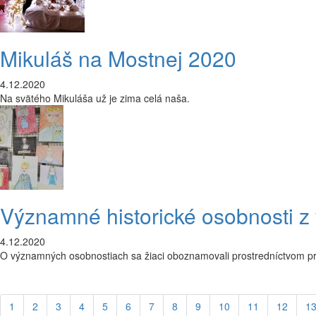
Mikuláš na Mostnej 2020
4.12.2020
Na svätého Mikuláša už je zima celá naša.
Významné historické osobnosti z 
4.12.2020
O významných osobnostiach sa žiaci oboznamovali prostredníctvom prezen
1
2
3
4
5
6
7
8
9
10
11
12
1