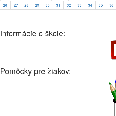
26
27
28
29
30
31
32
33
34
35
36
Informácie o škole:
Pomôcky pre žiakov: