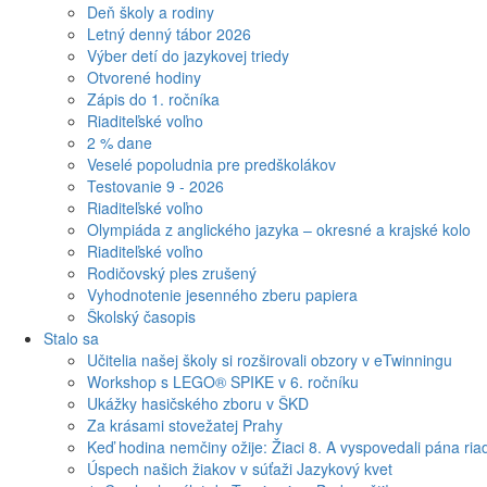
Deň školy a rodiny
Letný denný tábor 2026
Výber detí do jazykovej triedy
Otvorené hodiny
Zápis do 1. ročníka
Riaditeľské voľno
2 % dane
Veselé popoludnia pre predškolákov
Testovanie 9 - 2026
Riaditeľské voľno
Olympiáda z anglického jazyka – okresné a krajské kolo
Riaditeľské voľno
Rodičovský ples zrušený
Vyhodnotenie jesenného zberu papiera
Školský časopis
Stalo sa
Učitelia našej školy si rozširovali obzory v eTwinningu
Workshop s LEGO® SPIKE v 6. ročníku
Ukážky hasičského zboru v ŠKD
Za krásami stovežatej Prahy
Keď hodina nemčiny ožije: Žiaci 8. A vyspovedali pána riad
Úspech našich žiakov v súťaži Jazykový kvet