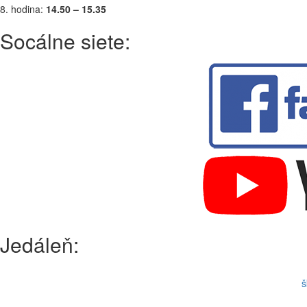
8. hodina:
14.50 – 15.35
Socálne siete:
Jedáleň:
š