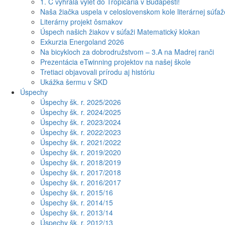
1. C vyhrala výlet do Tropicaria v Budapešti!
Naša žiačka uspela v celoslovenskom kole literárnej súťa
Literárny projekt ôsmakov
Úspech našich žiakov v súťaži Matematický klokan
Exkurzia Energoland 2026
Na bicykloch za dobrodružstvom – 3.A na Madrej ranči
Prezentácia eTwinning projektov na našej škole
Tretiaci objavovali prírodu aj históriu
Ukážka šermu v ŠKD
Úspechy
Úspechy šk. r. 2025/2026
Úspechy šk. r. 2024/2025
Úspechy šk. r. 2023/2024
Úspechy šk. r. 2022/2023
Úspechy šk. r. 2021/2022
Úspechy šk. r. 2019/2020
Úspechy šk. r. 2018/2019
Úspechy šk. r. 2017/2018
Úspechy šk. r. 2016/2017
Úspechy šk. r. 2015/16
Úspechy šk. r. 2014/15
Úspechy šk. r. 2013/14
Úspechy šk. r. 2012/13