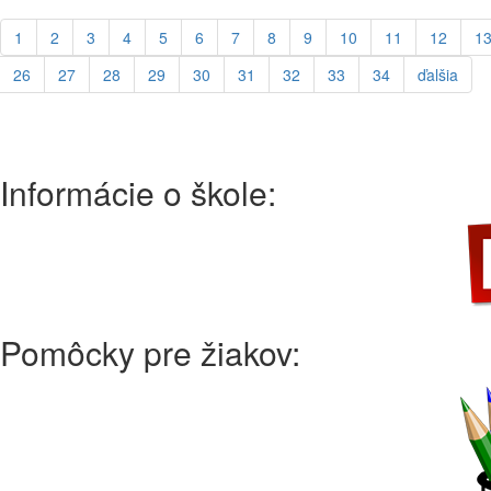
1
2
3
4
5
6
7
8
9
10
11
12
1
26
27
28
29
30
31
32
33
34
ďalšia
Informácie o škole:
Pomôcky pre žiakov: