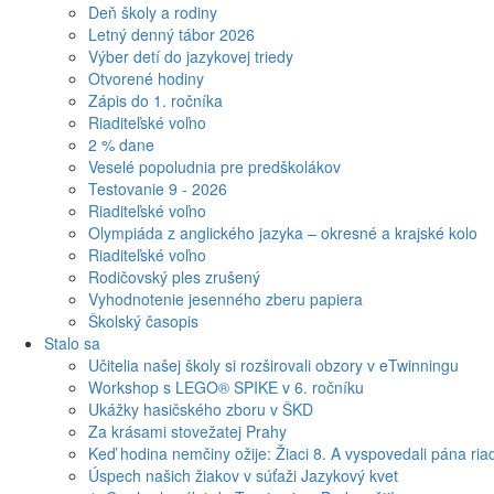
Deň školy a rodiny
Letný denný tábor 2026
Výber detí do jazykovej triedy
Otvorené hodiny
Zápis do 1. ročníka
Riaditeľské voľno
2 % dane
Veselé popoludnia pre predškolákov
Testovanie 9 - 2026
Riaditeľské voľno
Olympiáda z anglického jazyka – okresné a krajské kolo
Riaditeľské voľno
Rodičovský ples zrušený
Vyhodnotenie jesenného zberu papiera
Školský časopis
Stalo sa
Učitelia našej školy si rozširovali obzory v eTwinningu
Workshop s LEGO® SPIKE v 6. ročníku
Ukážky hasičského zboru v ŠKD
Za krásami stovežatej Prahy
Keď hodina nemčiny ožije: Žiaci 8. A vyspovedali pána riad
Úspech našich žiakov v súťaži Jazykový kvet