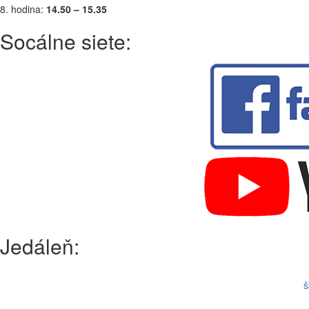
8. hodina:
14.50 – 15.35
Socálne siete:
Jedáleň:
š