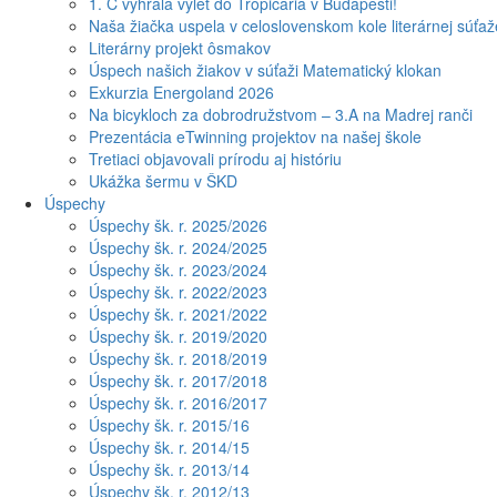
1. C vyhrala výlet do Tropicaria v Budapešti!
Naša žiačka uspela v celoslovenskom kole literárnej súťa
Literárny projekt ôsmakov
Úspech našich žiakov v súťaži Matematický klokan
Exkurzia Energoland 2026
Na bicykloch za dobrodružstvom – 3.A na Madrej ranči
Prezentácia eTwinning projektov na našej škole
Tretiaci objavovali prírodu aj históriu
Ukážka šermu v ŠKD
Úspechy
Úspechy šk. r. 2025/2026
Úspechy šk. r. 2024/2025
Úspechy šk. r. 2023/2024
Úspechy šk. r. 2022/2023
Úspechy šk. r. 2021/2022
Úspechy šk. r. 2019/2020
Úspechy šk. r. 2018/2019
Úspechy šk. r. 2017/2018
Úspechy šk. r. 2016/2017
Úspechy šk. r. 2015/16
Úspechy šk. r. 2014/15
Úspechy šk. r. 2013/14
Úspechy šk. r. 2012/13