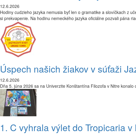
12.6.2026
Hodiny cudzieho jazyka nemusia byť len o gramatike a slovíčkach z učebn
si prekvapenie. Na hodinu nemeckého jazyka oficiálne pozvali pána riad
Úspech našich žiakov v súťaži Ja
12.6.2026
Dňa 5. júna 2026 sa na Univerzite Konštantína Filozofa v Nitre konalo
1. C vyhrala výlet do Tropicaria v